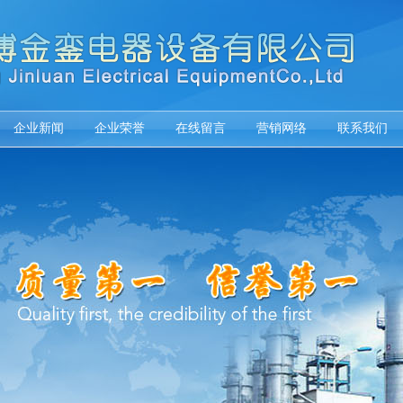
企业新闻
企业荣誉
在线留言
营销网络
联系我们