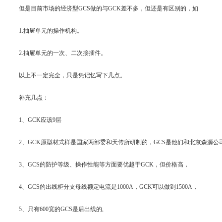
但是目前市场的经济型GCS做的与GCK差不多，但还是有区别的，如
1.抽屉单元的操作机构。
2.抽屉单元的一次、二次接插件。
以上不一定完全，只是凭记忆写下几点。
补充几点：
1、GCK应该9层
2、GCK原型材式样是国家两部委和天传所研制的，GCS是他们和北京森源公
3、GCS的防护等级、操作性能等方面要优越于GCK，但价格高，
4、GCS的出线柜分支母线额定电流是1000A，GCK可以做到1500A，
5、只有600宽的GCS是后出线的,