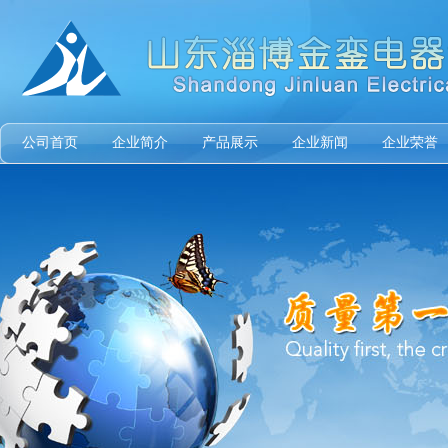
公司首页
企业简介
产品展示
企业新闻
企业荣誉