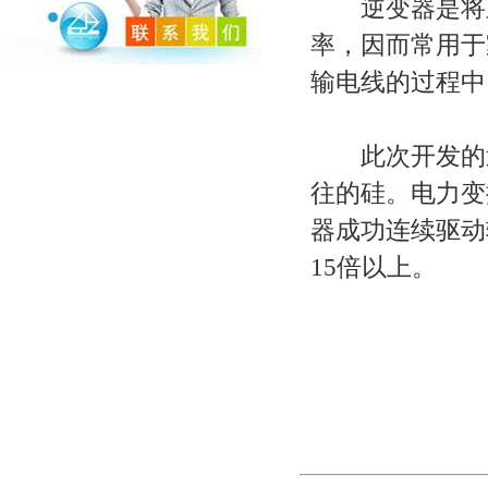
逆变器是将直
率，因而常用于
输电线的过程中
此次开发的逆
往的硅。电力变
器成功连续驱动
15倍以上。